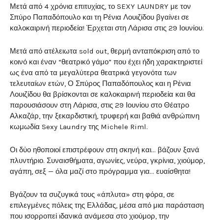
Μετά από 4 χρόνια επιτυχίας, το SEXY LAUNDRY με τον
Σπύρο Παπαδόπουλο και τη Ρένια Λουιζίδου βγαίνει σε
καλοκαιρινή περιοδεία! Έρχεται στη Λάρισα στις 29 Ιουνίου.
Μετά από ατέλειωτα sold out, θερμή ανταπόκριση από το
κοινό και έναν “θεατρικό γάμο” που έχει ήδη χαρακτηριστεί
ως ένα από τα μεγαλύτερα θεατρικά γεγονότα των
τελευταίων ετών, Ο Σπύρος Παπαδόπουλος και η Ρένια
Λουιζίδου θα βρίσκονται σε καλοκαιρινή περιοδεία και θα
παρουσιάσουν στη Λάρισα, στις 29 Ιουνίου στο Θέατρο
Αλκαζάρ, την ξεκαρδιστική, τρυφερή και βαθιά ανθρώπινη
κωμωδία Sexy Laundry της Michele Riml.
Οι δύο ηθοποιοί επιστρέφουν στη σκηνή και… βάζουν ξανά
πλυντήριο. Συναισθήματα, αγωνίες, νεύρα, γκρίνια, χιούμορ,
αγάπη, σεξ — όλα μαζί στο πρόγραμμα για… ευαίσθητα!
Βγάζουν τα συζυγικά τους «άπλυτα» στη φόρα, σε
επιλεγμένες πόλεις της Ελλάδας, μέσα από μια παράσταση
που ισορροπεί ιδανικά ανάμεσα στο χιούμορ, την