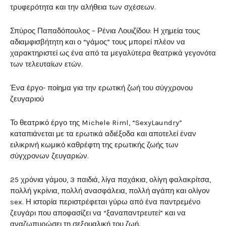
τρυφερότητα και την αλήθεια των σχέσεων.
Σπύρος Παπαδόπουλος – Ρένια Λουιζίδου: Η χημεία τους
αδιαμφισβήτητη και ο “γάμος” τους μπορεί πλέον να
χαρακτηριστεί ως ένα από τα μεγαλύτερα θεατρικά γεγονότα
των τελευταίων ετών.
Ένα έργο- ποίημα για την ερωτική ζωή του σύγχρονου
ζευγαριού
Το θεατρικό έργο της Michele Riml, “SexyLaundry”
καταπιάνεται με τα ερωτικά αδιέξοδα και αποτελεί έναν
ειλικρινή κωμικό καθρέφτη της ερωτικής ζωής των
σύγχρονων ζευγαριών.
25 χρόνια γάμου, 3 παιδιά, λίγα παχάκια, ολίγη φαλακρίτσα,
πολλή γκρίνια, πολλή ανασφάλεια, πολλή αγάπη και ολίγον
sex. Η ιστορία περιστρέφεται γύρω από ένα παντρεμένο
ζευγάρι που αποφασίζει να “ξαναπαντρευτεί” και να
αναζωπυρώσει τη σεξουαλική του ζωή.