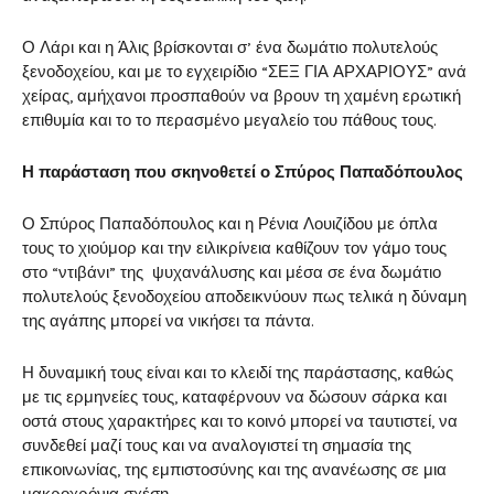
Ο Λάρι και η Άλις βρίσκονται σ’ ένα δωμάτιο πολυτελούς
ξενοδοχείου, και με το εγχειρίδιο “ΣΕΞ ΓΙΑ ΑΡΧΑΡΙΟΥΣ” ανά
χείρας, αμήχανοι προσπαθούν να βρουν τη χαμένη ερωτική
επιθυμία και το το περασμένο μεγαλείο του πάθους τους.
Η παράσταση που σκηνοθετεί ο Σπύρος Παπαδόπουλος
Ο Σπύρος Παπαδόπουλος και η Ρένια Λουιζίδου με όπλα
τους το χιούμορ και την ειλικρίνεια καθίζουν τον γάμο τους
στο “ντιβάνι” της ψυχανάλυσης και μέσα σε ένα δωμάτιο
πολυτελούς ξενοδοχείου αποδεικνύουν πως τελικά η δύναμη
της αγάπης μπορεί να νικήσει τα πάντα.
Η δυναμική τους είναι και το κλειδί της παράστασης, καθώς
με τις ερμηνείες τους, καταφέρνουν να δώσουν σάρκα και
οστά στους χαρακτήρες και το κοινό μπορεί να ταυτιστεί, να
συνδεθεί μαζί τους και να αναλογιστεί τη σημασία της
επικοινωνίας, της εμπιστοσύνης και της ανανέωσης σε μια