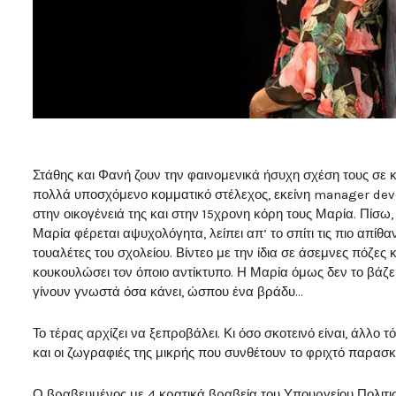
Στάθης και Φανή ζουν την φαινομενικά ήσυχη σχέση τους σε κ
πολλά υποσχόμενο κομματικό στέλεχος, εκείνη manager de
στην οικογένειά της και στην 15χρονη κόρη τους Μαρία. Πίσω,
Μαρία φέρεται αψυχολόγητα, λείπει απ’ το σπίτι τις πιο απίθα
τουαλέτες του σχολείου. Βίντεο με την ίδια σε άσεμνες πόζες
κουκουλώσει τον όποιο αντίκτυπο. Η Μαρία όμως δεν το βάζει κ
γίνουν γνωστά όσα κάνει, ώσπου ένα βράδυ…
Το τέρας αρχίζει να ξεπροβάλει. Κι όσο σκοτεινό είναι, άλλο
και οι ζωγραφιές της μικρής που συνθέτουν το φριχτό παρασκ
Ο βραβευμένος με 4 κρατικά βραβεία του Υπουργείου Πολιτισ