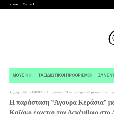
Home
Contact
ΜΟΥΣΙΚΗ
ΤΑΞΙΔΙΩΤΙΚΟΙ ΠΡΟΟΡΙΣΜΟΙ
ΣΥΝΕΝΤ
Αρχική σελίδα
EVENTS
Η παράσταση “Άγουρα Κεράσια” με τους Τάνια Τρ
Η παράσταση “Άγουρα Κεράσια” με
Καζάκο έρχεται τον Δεκέμβριο στο