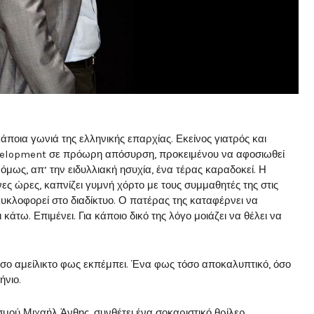
άποια γωνιά της ελληνικής επαρχίας. Εκείνος γιατρός και
velopment σε πρόωρη απόσυρση, προκειμένου να αφοσιωθεί
 όμως, απ’ την ειδυλλιακή ησυχία, ένα τέρας καραδοκεί. Η
νες ώρες, καπνίζει γυμνή χόρτο με τους συμμαθητές της στις
 κυκλοφορεί στο διαδίκτυο. Ο πατέρας της καταφέρνει να
άτω. Επιμένει. Για κάποιο δικό της λόγο μοιάζει να θέλει να
 τόσο αμείλικτο φως εκπέμπει. Ένα φως τόσο αποκαλυπτικό, όσο
ήνιο.
μού Μιχαήλ Άνθης, συνθέτει ένα σοκαριστικό θρίλερ