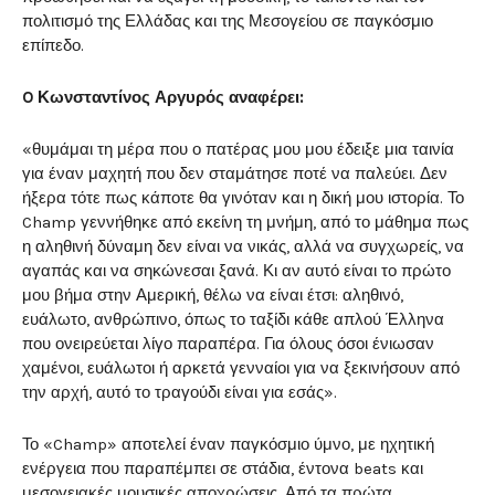
πολιτισμό της Ελλάδας και της Μεσογείου σε παγκόσμιο
επίπεδο.
O Κωνσταντίνος Αργυρός αναφέρει:
«θυμάμαι τη μέρα που ο πατέρας μου μου έδειξε μια ταινία
για έναν μαχητή που δεν σταμάτησε ποτέ να παλεύει. Δεν
ήξερα τότε πως κάποτε θα γινόταν και η δική μου ιστορία. Το
Champ γεννήθηκε από εκείνη τη μνήμη, από το μάθημα πως
η αληθινή δύναμη δεν είναι να νικάς, αλλά να συγχωρείς, να
αγαπάς και να σηκώνεσαι ξανά. Κι αν αυτό είναι το πρώτο
μου βήμα στην Αμερική, θέλω να είναι έτσι: αληθινό,
ευάλωτο, ανθρώπινο, όπως το ταξίδι κάθε απλού Έλληνα
που ονειρεύεται λίγο παραπέρα. Για όλους όσοι ένιωσαν
χαμένοι, ευάλωτοι ή αρκετά γενναίοι για να ξεκινήσουν από
την αρχή, αυτό το τραγούδι είναι για εσάς».
Το «Champ» αποτελεί έναν παγκόσμιο ύμνο, με ηχητική
ενέργεια που παραπέμπει σε στάδια, έντονα beats και
μεσογειακές μουσικές αποχρώσεις. Από τα πρώτα