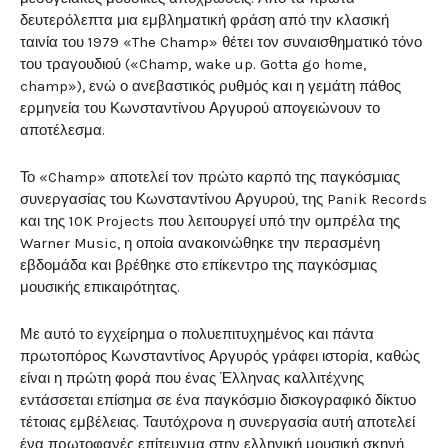
δευτερόλεπτα μια εμβληματική φράση από την κλασική
ταινία του 1979 «The Champ» θέτει τον συναισθηματικό τόνο
του τραγουδιού («Champ, wake up. Gotta go home,
champ»), ενώ ο ανεβαστικός ρυθμός και η γεμάτη πάθος
ερμηνεία του Κωνσταντίνου Αργυρού απογειώνουν το
αποτέλεσμα.
Το «Champ» αποτελεί τον πρώτο καρπό της παγκόσμιας
συνεργασίας του Κωνσταντίνου Αργυρού, της Panik Records
και της 10K Projects που λειτουργεί υπό την ομπρέλα της
Warner Music, η οποία ανακοινώθηκε την περασμένη
εβδομάδα και βρέθηκε στο επίκεντρο της παγκόσμιας
μουσικής επικαιρότητας.
Με αυτό το εγχείρημα ο πολυεπιτυχημένος και πάντα
πρωτοπόρος Κωνσταντίνος Αργυρός γράφει ιστορία, καθώς
είναι η πρώτη φορά που ένας Έλληνας καλλιτέχνης
εντάσσεται επίσημα σε ένα παγκόσμιο δισκογραφικό δίκτυο
τέτοιας εμβέλειας. Ταυτόχρονα η συνεργασία αυτή αποτελεί
ένα πρωτοφανές επίτευγμα στην ελληνική μουσική σκηνή