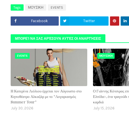
Tags
ΜΟΥΣΙΚΗ
EVENTS
Facebook
Twitter
ΜΠΟΡΕΊ ΝΑ ΣΑΣ ΑΡΈΣΟΥΝ ΑΥΤΈΣ ΟΙ ΑΝΑΡΤΉΣΕΙΣ
EVENTS
ΜΟΥΣΙΚΗ
Η Κατερίνα Λιόλιου έρχεται τον Αύγουστο στο
Ο Γιάννης Κότσιρας επ
Κηποθέατρο Αλκαζάρ με το “Λογαριασμός
Ελπίδα», ένα τραγούδι 
Summer Tour”
καρδιά
July 30, 2026
July 15, 2026