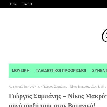
Home
Contact
ΜΟΥΣΙΚΗ
ΤΑΞΙΔΙΩΤΙΚΟΙ ΠΡΟΟΡΙΣΜΟΙ
ΣΥΝΕΝΤ
Αρχική σελίδα
EVENTS
Γιώργος Σαμπάνης – Νίκος Μακρόπουλος: Μαζί στ
Γιώργος Σαμπάνης – Νίκος Μακρόπο
συνύπαρξή τους στον Βοτανικό!