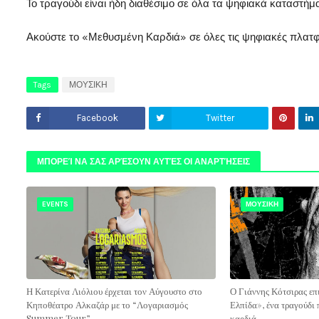
Το τραγούδι είναι ήδη διαθέσιμο σε όλα τα ψηφιακά καταστή
Ακούστε το «Μεθυσμένη Καρδιά» σε όλες τις ψηφιακές πλατ
Tags
ΜΟΥΣΙΚΗ
Facebook
Twitter
ΜΠΟΡΕΊ ΝΑ ΣΑΣ ΑΡΈΣΟΥΝ ΑΥΤΈΣ ΟΙ ΑΝΑΡΤΉΣΕΙΣ
EVENTS
ΜΟΥΣΙΚΗ
Η Κατερίνα Λιόλιου έρχεται τον Αύγουστο στο
Ο Γιάννης Κότσιρας επ
Κηποθέατρο Αλκαζάρ με το “Λογαριασμός
Ελπίδα», ένα τραγούδι 
Summer Tour”
καρδιά