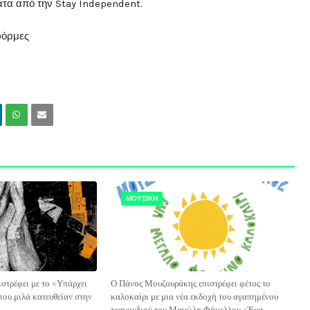
ματα από την Stay Independent.
φόρμες
ΜΟΥΣΙΚΗ
ιστρέφει με το «Υπάρχει
Ο Πάνος Μουζουράκης επιστρέφει φέτος το
που μιλά κατευθείαν στην
καλοκαίρι με μια νέα εκδοχή του αγαπημένου
τραγουδιού του Μανώλη Φάμελλου «Ένα