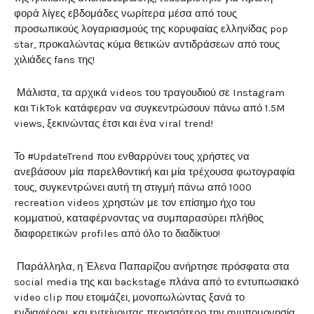
φορά λίγες εβδομάδες νωρίτερα μέσα από τους
προσωπικούς λογαριασμούς της κορυφαίας ελληνίδας pop
star, προκαλώντας κύμα θετικών αντιδράσεων από τους
χιλιάδες fans της!
Μάλιστα, τα αρχικά videos του τραγουδιού σε Instagram
και TikTok κατάφεραν να συγκεντρώσουν πάνω από 1.5M
views, ξεκινώντας έτσι και ένα viral trend!
Το #UpdateTrend που ενθαρρύνει τους χρήστες να
ανεβάσουν μία παρελθοντική και μία τρέχουσα φωτογραφία
τους, συγκεντρώνει αυτή τη στιγμή πάνω από 1000
recreation videos χρηστών με τον επίσημο ήχο του
κομματιού, καταφέρνοντας να συμπαρασύρει πλήθος
διαφορετικών profiles από όλο το διαδίκτυο!
Παράλληλα, η Έλενα Παπαρίζου ανήρτησε πρόσφατα στα
social media της και backstage πλάνα από το εντυπωσιακό
video clip που ετοιμάζει, μονοπωλώντας ξανά το
ενδιαφέρον, και εντείνοντας περισσότερο την ανυπομονησία