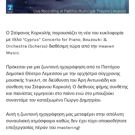
Ο Στέφανος Κορκολής παρουσιάζει τη νέα του κυκλοφορία
με τίτλο “Cyprus” Concerto for Piano, Bouzouki &
Orchestra (Scherzo) διαθέσιμη τώρα από την Heaven
Music.
Πρόκειται για μια ζωντανή ηχογράφηση από το Παττίχειο
Δημοτικό Θέατρο Λεμεσσού με την ορχήστρα σύγχρονης
μουσικής TrakArt, σε διεύθυνση του Άρη Αντωνιάδη και
σύνθεση του Στέφανου Κορκολή. Ο διεθνούς φήμης συνθέτης
και πιανίστας ερμηνεύει στο πιάνο ενώ στο μπουζούκι
συναντάμε τον καταξιωμένο Γιώργο Δημητρίου.
Αυτή η ζωντανή ηχογράφηση μας μεταφέρει στην απόλυτη
συναυλιακή ατμόσφαιρα καθώς δεν έχει τύχει οποιασδήποτε
επεξεργασίας πέραν του mastering!