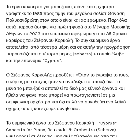
Το έργο κονσέρτο για μπουζούκι, πιάνο και ορχήστρα
γράφτηκε το 1985 προς τιμήν του μεγάλου σολίστ Θανάση
Πολυκανδριώτη στον οποίο είναι και αφιερωμένο. Παρ’ όλα
αυτά παρουσιάστηκε για πρώτη φορά στο Μέγαρο Μουσικής
Αθηνών το 2023 στο επετειακό αφιέρωμα για τα 35 Χρόνια
καριέρας του Στέφανου Κορκολή. Το συγκεκριμένο έργο
αποτελείται από τέσσερα μέρη και σε αυτήν την ηχογράφηση
παρουσιάζεται το τέταρτο μέρος (scherzo) το οποίο έλαβε
και την επωνυμία “Cyprus”.
Ο Στέφανος Κορκολής προσθέτει: «Όταν το έγραψα το 1985,
ο κύριος μου στόχος ήταν να αναδείξω το μπουζούκι. Για
μένα το μπουζούκι αποτελεί το δικό μας εθνικό όργανο και
ήθελα να φανεί πως μπορεί να πρωταγωνιστεί σε μια
συμφωνική ορχήστρα και όχι απλά να συνοδεύει ένα λαϊκό
σχήμα, όπως και έχουμε συνηθίσει».
Το συμφωνικό έργο του Στέφανου Κορκολή – “Cyprus”
Concerto for Piano, Bouzouki & Orchestra (Scherzo) –
κυκλοφορεί σε όλες τις ψηφιακές πλατφόρμες από την