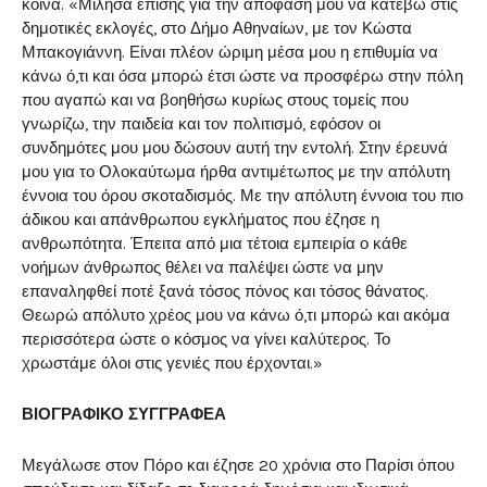
κοινά. «Μίλησα επίσης για την απόφασή μου να κατέβω στις
δημοτικές εκλογές, στο Δήμο Αθηναίων, με τον Κώστα
Μπακογιάννη. Είναι πλέον ώριμη μέσα μου η επιθυμία να
κάνω ό,τι και όσα μπορώ έτσι ώστε να προσφέρω στην πόλη
που αγαπώ και να βοηθήσω κυρίως στους τομείς που
γνωρίζω, την παιδεία και τον πολιτισμό, εφόσον οι
συνδημότες μου μου δώσουν αυτή την εντολή. Στην έρευνά
μου για το Ολοκαύτωμα ήρθα αντιμέτωπος με την απόλυτη
έννοια του όρου σκοταδισμός. Με την απόλυτη έννοια του πιο
άδικου και απάνθρωπου εγκλήματος που έζησε η
ανθρωπότητα. Έπειτα από μια τέτοια εμπειρία ο κάθε
νοήμων άνθρωπος θέλει να παλέψει ώστε να μην
επαναληφθεί ποτέ ξανά τόσος πόνος και τόσος θάνατος.
Θεωρώ απόλυτο χρέος μου να κάνω ό,τι μπορώ και ακόμα
περισσότερα ώστε ο κόσμος να γίνει καλύτερος. Το
χρωστάμε όλοι στις γενιές που έρχονται.»
ΒΙΟΓΡΑΦΙΚΟ ΣΥΓΓΡΑΦΕΑ
Μεγάλωσε στον Πόρο και έζησε 20 χρόνια στο Παρίσι όπου