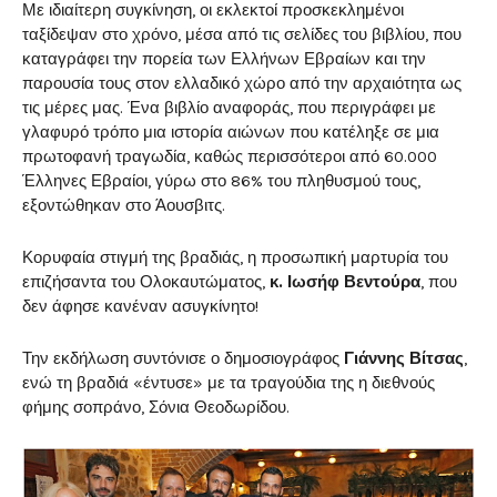
Με ιδιαίτερη συγκίνηση, οι εκλεκτοί προσκεκλημένοι
ταξίδεψαν στο χρόνο, μέσα από τις σελίδες του βιβλίου, που
καταγράφει την πορεία των Ελλήνων Εβραίων και την
παρουσία τους στον ελλαδικό χώρο από την αρχαιότητα ως
τις μέρες μας. Ένα βιβλίο αναφοράς, που περιγράφει με
γλαφυρό τρόπο μια ιστορία αιώνων που κατέληξε σε μια
πρωτοφανή τραγωδία, καθώς περισσότεροι από 60.000
Έλληνες Εβραίοι, γύρω στο 86% του πληθυσμού τους,
εξοντώθηκαν στο Άουσβιτς.
Κορυφαία στιγμή της βραδιάς, η προσωπική μαρτυρία του
επιζήσαντα του Ολοκαυτώματος,
κ. Ιωσήφ Βεντούρα
, που
δεν άφησε κανέναν ασυγκίνητο!
Την εκδήλωση συντόνισε ο δημοσιογράφος
Γιάννης Βίτσας
,
ενώ τη βραδιά «έντυσε» με τα τραγούδια της η διεθνούς
φήμης σοπράνο, Σόνια Θεοδωρίδου.