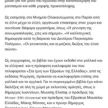
μιλάει για τον ρόλο του σχολείου στην καταπολέμηση του
ρατσισμού και κάθε μορφής προκατάληψης.
Ως εισηγητής στο Μνημείο Ολοκαυτώματος στο Παρίσι από
το 2014 μέχρι το 2020, οργάνωσε επισκέψεις στον χώρο και
συντόνισε διάφορα εργαστήρια, όπως «Η γέννηση της
συνωμοσιολογίας, χτες και σήμερα», «Η καλλιτεχνική
δημιουργία κατά τη διάρκεια του Δευτέρου Παγκοσμίου
Πολέμου», «Οι γενοκτονίες και οι μαζικές διώξεις του 20ού
αιώνα».
Ως συγγραφέας, τα βιβλία του έχουν εκδοθεί στα γαλλικά και
τα ελληνικά και η πρόσφατη κυκλοφορία του που
τιτλοφορείται «Στα ίχνη των Εβραίων της Ελλάδας», από τις
εκδόσεις Ψυχογιός, πρόκειται να κυκλοφορήσει επίσης στα
γαλλικά και τα αγγλικά. Για το συγκεκριμένο βιβλίο έχει κάνει
διαλέξεις σε όλη τη χώρα με εκλεκτούς ομιλητές, όπως ο
δήμαρχος Ιωαννίνων, Μωυσής Ελισάφ, ο πρόεδρος της
Minos- EMI Universal και πρόεδρος του Εβραϊκού Μουσείου
Ελλάδας, Μάκης Μάτσας, και ο πρώην δήμαρχος