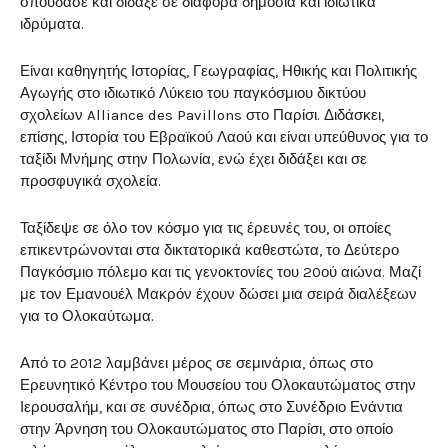
σπούδασε και δίδαξε σε διαφορά δημόσια και ιδιωτικά
ιδρύματα.
Είναι καθηγητής Ιστορίας, Γεωγραφίας, Ηθικής και Πολιτικής
Αγωγής στο ιδιωτικό Λύκειο του παγκόσμιου δικτύου
σχολείων Alliance des Pavillons στο Παρίσι. Διδάσκει,
επίσης, Ιστορία του Εβραϊκού Λαού και είναι υπεύθυνος για το
ταξίδι Μνήμης στην Πολωνία, ενώ έχει διδάξει και σε
προσφυγικά σχολεία.
Ταξίδεψε σε όλο τον κόσμο για τις έρευνές του, οι οποίες
επικεντρώνονται στα δικτατορικά καθεστώτα, το Δεύτερο
Παγκόσμιο πόλεμο και τις γενοκτονίες του 20ού αιώνα. Μαζί
με τον Εμανουέλ Μακρόν έχουν δώσει μια σειρά διαλέξεων
για το Ολοκαύτωμα.
Από το 2012 λαμβάνει μέρος σε σεμινάρια, όπως στο
Ερευνητικό Κέντρο του Μουσείου του Ολοκαυτώματος στην
Ιερουσαλήμ, και σε συνέδρια, όπως στο Συνέδριο Ενάντια
στην Άρνηση του Ολοκαυτώματος στο Παρίσι, στο οποίο