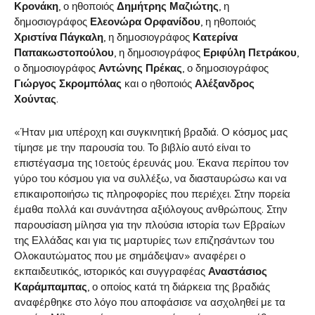
Κρονάκη
, ο ηθοποιός
Δημήτρης Μαζιώτης
, η
δημοσιογράφος
Ελεονώρα Ορφανίδου
, η ηθοποιός
Χριστίνα Πάγκαλη
, η δημοσιογράφος
Κατερίνα
Παπακωστοπούλου
, η δημοσιογράφος
Εριφύλη Πετράκου
,
ο δημοσιογράφος
Αντώνης Πρέκας
, ο δημοσιογράφος
Γιώργος Σκρομπόλας
και ο ηθοποιός
Αλέξανδρος
Χούντας
.
«Ήταν μια υπέροχη και συγκινητική βραδιά. Ο κόσμος μας
τίμησε με την παρουσία του. Το βιβλίο αυτό είναι το
επιστέγασμα της 10ετούς έρευνάς μου. Έκανα περίπου τον
γύρο του κόσμου για να συλλέξω, να διασταυρώσω και να
επικαιροποιήσω τις πληροφορίες που περιέχει. Στην πορεία
έμαθα πολλά και συνάντησα αξιόλογους ανθρώπους. Στην
παρουσίαση μίλησα για την πλούσια ιστορία των Εβραίων
της Ελλάδας και για τις μαρτυρίες των επιζησάντων του
Ολοκαυτώματος που με σημάδεψαν» αναφέρει ο
εκπαιδευτικός, ιστορικός και συγγραφέας
Αναστάσιος
Καράμπαμπας
, ο οποίος κατά τη διάρκεια της βραδιάς
αναφέρθηκε στο λόγο που αποφάσισε να ασχοληθεί με τα