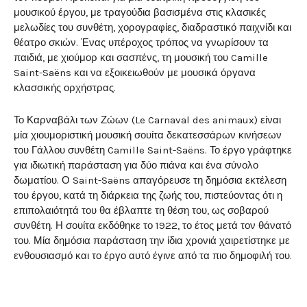
μουσικού έργου, με τραγούδια βασισμένα στις κλασικές
μελωδίες του συνθέτη, χορογραφίες, διαδραστικό παιχνίδι και
θέατρο σκιών. Ένας υπέροχος τρόπος να γνωρίσουν τα
παιδιά, με χιούμορ και σασπένς, τη μουσική του Camille
Saint-Saëns και να εξοικειωθούν με μουσικά όργανα
κλασσικής ορχήστρας.
Το Καρναβάλι των Ζώων (Le Carnaval des animaux) είναι
μία χιουμοριστική μουσική σουίτα δεκατεσσάρων κινήσεων
του Γάλλου συνθέτη Camille Saint-Saëns. Το έργο γράφτηκε
για ιδιωτική παράσταση για δύο πιάνα και ένα σύνολο
δωματίου. Ο Saint-Saëns απαγόρευσε τη δημόσια εκτέλεση
του έργου, κατά τη διάρκεια της ζωής του, πιστεύοντας ότι η
επιπολαιότητά του θα έβλαπτε τη θέση του, ως σοβαρού
συνθέτη. Η σουίτα εκδόθηκε το 1922, το έτος μετά τον θάνατό
του. Μία δημόσια παράσταση την ίδια χρονιά χαιρετίστηκε με
ενθουσιασμό και το έργο αυτό έγινε από τα πιο δημοφιλή του.