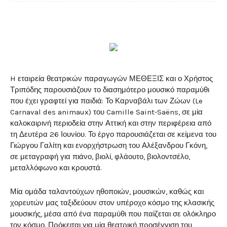
H εταιρεία θεατρικών παραγωγών ΜΕΘΕΞΙΣ και ο Χρήστος
Τριπόδης παρουσιάζουν το διασημότερο μουσικό παραμύθι
που έχει γραφτεί για παιδιά: Το Καρναβάλι των Ζώων (Le
Carnaval des animaux) του Camille Saint-Saëns, σε μία
καλοκαιρινή περιοδεία στην Αττική και στην περιφέρεια από
τη Δευτέρα 26 Ιουνίου. Το έργο παρουσιάζεται σε κείμενα του
Γιώργου Γαλίτη και ενορχήστρωση του Αλέξανδρου Γκόνη,
σε μεταγραφή για πιάνο, βιολί, φλάουτο, βιολοντσέλο,
μεταλλόφωνο και κρουστά.
Μία ομάδα ταλαντούχων ηθοποιών, μουσικών, καθώς και
χορευτών μας ταξιδεύουν στον υπέροχο κόσμο της κλασικής
μουσικής, μέσα από ένα παραμύθι που παίζεται σε ολόκληρο
τον κόσμο. Πρόκειται για μία θεατρική προσέγγιση του