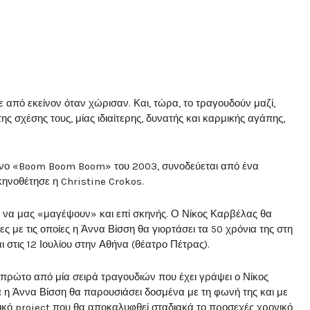
από εκείνον όταν χώρισαν. Και, τώρα, το τραγουδούν μαζί,
ης σχέσης τους, μίας ιδιαίτερης, δυνατής και καρμικής αγάπης,
μένο «Boom Boom Boom» του 2003, συνοδεύεται από ένα
κηνοθέτησε η Christine Crokos.
ι να μας «μαγέψουν» και επί σκηνής. Ο Νίκος Καρβέλας θα
ες με τις οποίες η Άννα Βίσση θα γιορτάσει τα 50 χρόνια της στη
ι στις 12 Ιουλίου στην Αθήνα (θέατρο Πέτρας).
 πρώτο από μία σειρά τραγουδιών που έχει γράψει ο Νίκος
ία η Άννα Βίσση θα παρουσιάσει δοσμένα με τη φωνή της και με
κό project που θα αποκαλυφθεί σταδιακά το προσεχές χρονικό