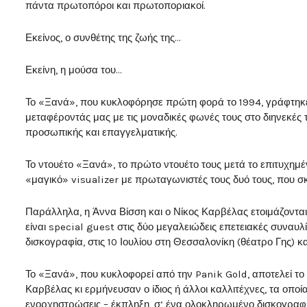
πάντα πρωτοπόροι και πρωτοποριακοί.
Εκείνος, ο συνθέτης της ζωής της…
Εκείνη, η μούσα του…
Το «Ξανά», που κυκλοφόρησε πρώτη φορά το 1994, γράφτηκε 
μεταφέροντάς μας με τις μοναδικές φωνές τους στο διηνεκές τ
προσωπικής και επαγγελματικής.
Το ντουέτο «Ξανά», το πρώτο ντουέτο τους μετά το επιτυχη
«μαγικό» visualizer με πρωταγωνιστές τους δυό τους, που σ
Παράλληλα, η Άννα Βίσση και ο Νίκος Καρβέλας ετοιμάζοντα
είναι special guest στις δύο μεγαλειώδεις επετειακές συναυλί
δισκογραφία, στις 10 Ιουλίου στη Θεσσαλονίκη (θέατρο Γης) κα
Το «Ξανά», που κυκλοφορεί από την Panik Gold, αποτελεί το
Καρβέλας κι ερμήνευσαν ο ίδιος ή άλλοι καλλιτέχνες, τα οπο
ενορχηστρώσεις – έκπληξη, σ’ ένα ολοκληρωμένο δισκογραφι