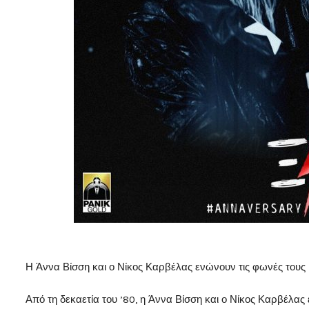
Η Άννα Βίσση και ο Νίκος Καρβέλας ενώνουν τις φωνές τους
Από τη δεκαετία του ’80, η Άννα Βίσση και ο Νίκος Καρβέλας 