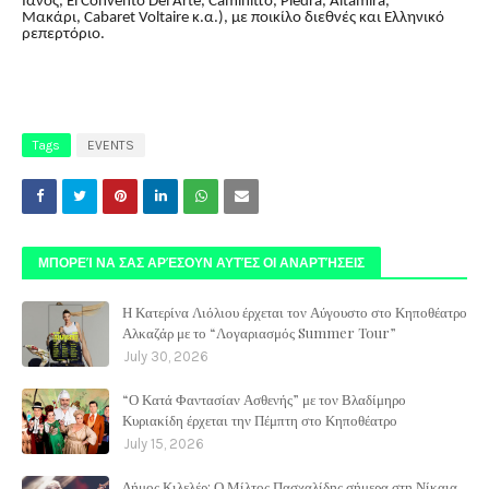
Ιανός,
El
Convento
Del
Arte
,
Caminitto
,
Piedra
,
Altamira
,
Μακάρι,
Cabaret
Voltaire
κ.α.), με ποικίλο διεθνές και Ελληνικό
ρεπερτόριο.
Tags
EVENTS
ΜΠΟΡΕΊ ΝΑ ΣΑΣ ΑΡΈΣΟΥΝ ΑΥΤΈΣ ΟΙ ΑΝΑΡΤΉΣΕΙΣ
Η Κατερίνα Λιόλιου έρχεται τον Αύγουστο στο Κηποθέατρο
Αλκαζάρ με το “Λογαριασμός Summer Tour”
July 30, 2026
“Ο Κατά Φαντασίαν Ασθενής” με τον Βλαδίμηρο
Κυριακίδη έρχεται την Πέμπτη στο Κηποθέατρο
July 15, 2026
Δήμος Κιλελέρ: Ο Μίλτος Πασχαλίδης σήμερα στη Νίκαια