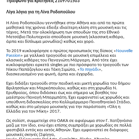
Τηλέφωνο για κρατήσεις 2109701503
Λίγα λόγια για τη Λίνα Ροδοπούλου
Η Λίνα Ροδοπούλου γεννήθηκε στην Αθήνα και από τα πρώτα
μαθητικά της χρόνια έδειξε ιδιαίτερη κλίση στη μουσική και τις
τέχνες. Μετά την ολοκλήρωση των σπουδών της στο Εθνικό
Μετσόβιο Πολυτεχνείο σπούδασε μουσική (κλασσική κιθάρα,
άρπα και δίπλωμα μονωδίας) καθώς και χορό.
Το 2019 κυκλοφόρησε ο πρώτος προσωπικός της δίσκος «
Nouvelle
Passion
» με γαλλικά τραγούδια σε μουσική επιμέλεια και
κλασικές κιθάρες του Παναγιώτη Μάργαρη. Από τότε έχει
κυκλοφορήσει αρκετά
singles
με πιο πρόσφατο το τραγούδι των
Νίκου Παπάζογλου και Τάκη Σιμώτα, «
Το πηγάδι
»,
διασκευασμένο για φωνή, άρπα και έγχορδα.
Έχει διδάξει τραγούδι στην παιδική και μικτή χορωδία του δήμου
Βριλησσίων και Μαρκόπουλου, καθώς και στη χορωδία Ν.
Ερυθραίας, όπου διδάσκει έως και σήμερα ως βοηθός του
μαέστρου Παναγή Μπαρμπάτη. Έχει εμφανιστεί ως χορωδός και
υπεύθυνη διδασκαλίας στο Καλλιμάρμαρο Παναθηναϊκό Στάδιο,
καθώς και στο μέγαρο μουσικής για την παράσταση «Όλη η
Ελλάδα για τον Μίκη» 2017.
Ως σολίστ, συμμετείχε στο ΟΑΚΑ σε αφιέρωμα στον Γ. Χατζηνάσιο
μαζί με τον ίδιο, ενώ έχει επίσης συμπράξει με χορωδίες σε πολλά
φεστιβάλ εντός και εκτός Αθηνών. Έχει εμφανιστεί σε διάφορες
μουσικές σκηνές (Σφίγγα,