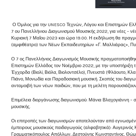
Ο Όμιλος για την UNESCO Τεχνών, Λόγου και Επιστημών Ελλ
7 ου Πανελλήνιου Διαγωνισμού Μουσικής 2022, για νέες – νέ
Κυριακή 7 Μαΐου 2023 και ώρα 19.00. Η εκδήλωση θα πραγμα
(αμφιθέατρο) των Νέων Εκπαιδευτηρίων «Γ. Μαλλιάρας», Πυ
Ο 7 ος Πανελλήνιος Διαγωνισμός Μουσικής πραγματοποιήθηκ
Επιστημών Ελλάδος τον Νοέμβριο 2022, με την υποστήριξη το
Έγχορδα (Βιολί, Βιόλα, Βιολοντσέλο), Πνευστά (Φλάουτο, Κλα
Πιάνο, Μονωδία και Παραδοσιακή μουσική. Σκοπός του διαγωνι
ανταμοιβή των νέων παιδιών, που με τη μελέτη παρουσιάζουν 
Επιμέλεια διοργάνωσης διαγωνισμού: Μάνια Βλαχογιάννη – σ
μουσικής.
Οι επιτροπές των διαγωνισμών αποτελούνταν από εγνωσμένο
έμπειρους μουσικούς παιδαγωγούς (αλφαβητικά): Αυγερινός
Γραμματικόπουλος Απόλλων, Δεστούνης Κωνσταντίνος, Θώμο