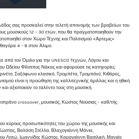
άδος σας προσκαλεί στην τελετή απονομής των βραβείων του
ους μουσικούς 12 – 30 ετών, που θα πραγματοποιηθούν την
τοποιηθεί στον Χώρο Τέχνης και Πολιτισμού «Άρτεμις»
θαγόρα 4 – 8 στον Άλιμο.
ε από τον Όμιλο για την UNESCO Tεχνών, Λόγου και
υ Ωδείου Φίλιππος Νάκας και αφορούσε τις κατηγορίες:
ρινέτο, Σαξόφωνο κλασικό, Τρομπέτα, Τρομπόνι), Κιθάρες,
σμού είναι η προώθηση της καλλιτεχνικής άμιλλας και η ηθική
και αξιοποιούν το ταλέντο τους στη μουσική.
οπράνο crossover, μουσικός, Κώστας Νούσιας – καθ/τής
υ κύρους προσωπικότητες του χώρου της μουσικής και
 Κώστας, Βαλάση Στέλλα, Βλαχογιάννη Μάνια,
υ Λητώ, Ιωαννίδης Κώστας, Καραγιάννη Βασιλική, Μανιάς