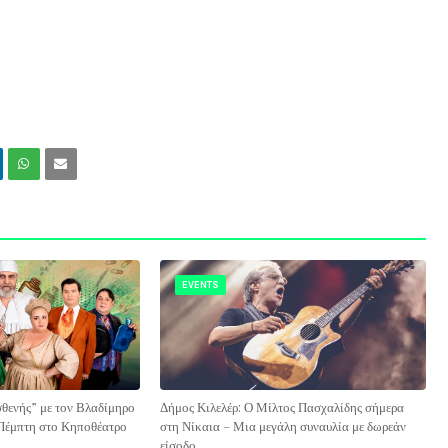
EVENTS
θενής” με τον Βλαδίμηρο
Δήμος Κιλελέρ: Ο Μίλτος Πασχαλίδης σήμερα
 Πέμπτη στο Κηποθέατρο
στη Νίκαια – Μια μεγάλη συναυλία με δωρεάν
είσοδο