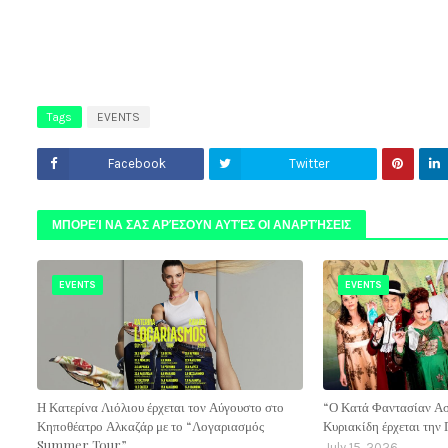
Tags
EVENTS
Facebook
Twitter
ΜΠΟΡΕΊ ΝΑ ΣΑΣ ΑΡΈΣΟΥΝ ΑΥΤΈΣ ΟΙ ΑΝΑΡΤΉΣΕΙΣ
EVENTS
EVENTS
Η Κατερίνα Λιόλιου έρχεται τον Αύγουστο στο
“Ο Κατά Φαντασίαν Ασ
Κηποθέατρο Αλκαζάρ με το “Λογαριασμός
Κυριακίδη έρχεται την
Summer Tour”
July 15, 2026