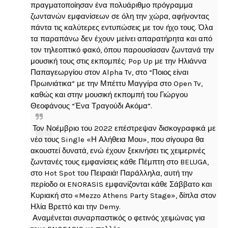
πραγματοποίησαν ένα πολυάριθμο πρόγραμμα
ζωντανών εμφανίσεων σε όλη την χώρα, αφήνοντας
πάντα τις καλύτερες εντυπώσεις με τον ήχο τους. Όλα
τα παραπάνω δεν έχουν μείνει απαρατήρητα και από
τον τηλεοπτικό φακό, όπου παρουσίασαν ζωντανά την
μουσική τους στις εκπομπές: Pop Up με την Ηλιάννα
Παπαγεωργίου στον Alpha Tv, στο “Ποιος είναι
Πρωινιάτικα” με την Μπέττυ Μαγγίρα στο Open Tv,
καθώς και στην μουσική εκπομπή του Γιώργου
Θεοφάνους “Ένα Τραγούδι Ακόμα”.
Τον Νοέμβριο του 2022 επέστρεψαν δισκογραφικά με
νέο τους Single «Η Αλήθεια Μου», που σίγουρα θα
ακουστεί δυνατά, ενώ έχουν ξεκινήσει τις χειμερινές
ζωντανές τους εμφανίσεις κάθε Πέμπτη στο BELUGA,
στο Hot Spot του Πειραιά! Παράλληλα, αυτή την
περίοδο οι ENORASIS εμφανίζονται κάθε Σάββατο και
Κυριακή στο «Mezzo Athens Party Stage», δίπλα στον
Ηλία Βρεττό και την Demy.
Αναμένεται συναρπαστικός ο φετινός χειμώνας για