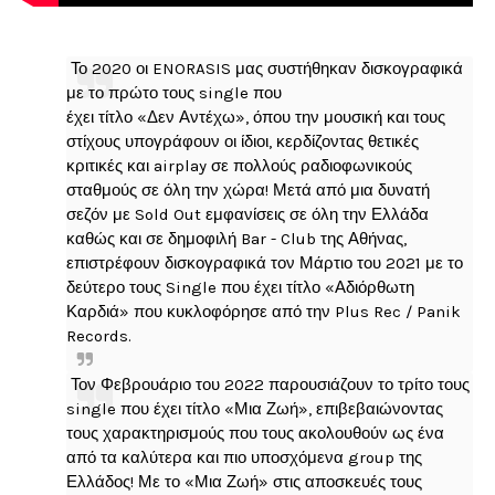
Το 2020 οι ENORASIS μας συστήθηκαν δισκογραφικά
με το πρώτο τους single που
έχει τίτλο «Δεν Αντέχω», όπου την μουσική και τους
στίχους υπογράφουν οι ίδιοι, κερδίζοντας θετικές
κριτικές και airplay σε πολλούς ραδιοφωνικούς
σταθμούς σε όλη την χώρα! Μετά από μια δυνατή
σεζόν με Sold Out εμφανίσεις σε όλη την Ελλάδα
καθώς και σε δημοφιλή Bar - Club της Αθήνας,
επιστρέφουν δισκογραφικά τον Μάρτιο του 2021 με το
δεύτερο τους Single που έχει τίτλο «Αδιόρθωτη
Καρδιά» που κυκλοφόρησε από την Plus Rec / Panik
Records.
Τον Φεβρουάριο του 2022 παρουσιάζουν το τρίτο τους
single που έχει τίτλο «Μια Ζωή», επιβεβαιώνοντας
τους χαρακτηρισμούς που τους ακολουθούν ως ένα
από τα καλύτερα και πιο υποσχόμενα group της
Ελλάδος! Με το «Μια Ζωή» στις αποσκευές τους