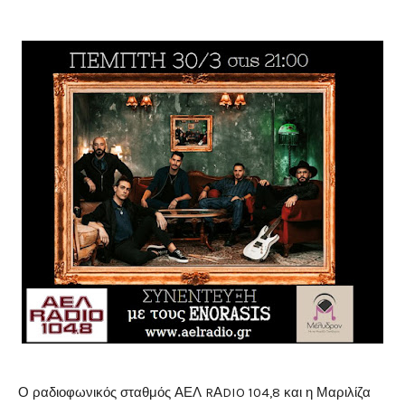
Ο ραδιοφωνικός σταθμός ΑΕΛ RΑDIO 104,8 και η Μαριλίζα