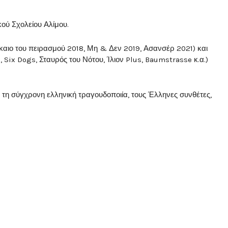
κού Σχολείου Αλίμου.
καιο του πειρασμού 2018, Μη & Δεν 2019, Ασανσέρ 2021) και
 Six Dogs, Σταυρός του Νότου, Ίλιον Plus, Baumstrasse κ.α.)
τη σύγχρονη ελληνική τραγουδοποιία, τους Έλληνες συνθέτες,