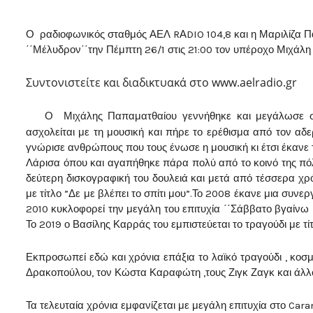
Ο ραδιοφωνικός σταθμός ΑΕΛ RΑDIO 104,8 και η Μαριλίζα Π
΄΄Μέλυδρον΄΄την Πέμπτη 26/1 στις 21:00 τον υπέροχο Μιχάλ
Συντονιστείτε και διαδικτυακά στο www.aelradio.gr
Ο Μιχάλης Παπαματθαίου
γεννήθηκε και μεγάλωσε σ
ασχολείται με τη μουσική και πήρε το ερέθισμα από τον αδε
γνώρισε ανθρώπους που τους ένωσε η μουσική κι έτσι έκανε τ
Λάρισα όπου και αγαπήθηκε πάρα πολύ από το κοινό της πόλη
δεύτερη δισκογραφική του δουλειά και μετά από τέσσερα χρό
με τίτλο ”Δε με βλέπει το σπίτι μου”.Το 2008 έκανε μια συν
2010 κυκλοφορεί την μεγάλη του επιτυχία ΄΄Σάββατο βγαίνω κ
Το 2019 ο Βασίλης Καρράς του εμπιστεύεται το τραγούδι με τίτλ
Εκπροσωπεί εδώ και χρόνια επάξια το λαϊκό τραγούδι , κοσμε
Δρακοπούλου, τον Κώστα Καραφώτη ,τους Ζιγκ Ζαγκ και άλλ
Τα τελευταία χρόνια εμφανίζεται με μεγάλη επιτυχία στο Car