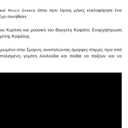
Real Music Greece όπου πριν λίγους μήνες κυκλοφόρησε ένα
χει συνηθίσει!
ίνου Κυρίτση και μουσική του Βαγγέλη Καψάλη. Ενορχήστρωση
γγέλης Καψάλης.
 αφιερωμένο στην Σμύρνη, αναπολώντας όμορφες στιγμές πριν από
τολισμένη, γεμάτη λουλούδια και παιδιά να παίζουν και να