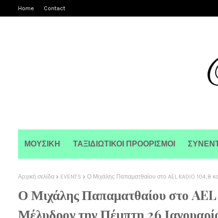
Home
Contact
ΜΟΥΣΙΚΗ
ΤΑΞΙΔΙΩΤΙΚΟΙ ΠΡΟΟΡΙΣΜΟΙ
ΣΥΝΕΝΤ
Αρχική σελίδα
EVENTS
Ο Μιχάλης Παπαματθαίου στο AEL RADIO 104,8 κα
Ο Μιχάλης Παπαματθαίου στο AEL
Μέλυδρον την Πέμπτη 26 Ιανουαρί