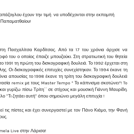
απάζογλου έχουν την τιμή να υποδέχονται στην εκπομπή
η Παπαματθαίου!
τη Πασχαλίτσα Καρδίτσας. Από τα 17 του χρόνια άρχισε να
ρφό του ο οποίος έπαιζε μπουζούκι. Στη στρατιωτική του θητεία
ο 1991 τη πρώτη του δισκογραφική δουλειά. Το 1992 έρχεται στη
ς. Οι δισκογραφικές επιτυχίες συνεχίστηκαν. Το 1994 έκανε τη
νια απουσίας το 1998 έκανε τη τρίτη του δισκογραφική δουλειά
εργασία remix με τους Master Tempo ” Το κάπνισμα σκοτώνει”! To
αι γυρίζω πίσω Τρίτη΄΄ σε στίχους και μουσική Γιάννη Μαυρίδη.
ο ''Τι ζητάει αυτή'' όπου σημειώνει μεγάλη επιτυχία !
ί τις πίστες και έχει συνεργαστεί με τον Πάνο Κιάμο, την Φανή
ους.
amela Live στην Λάρισα!