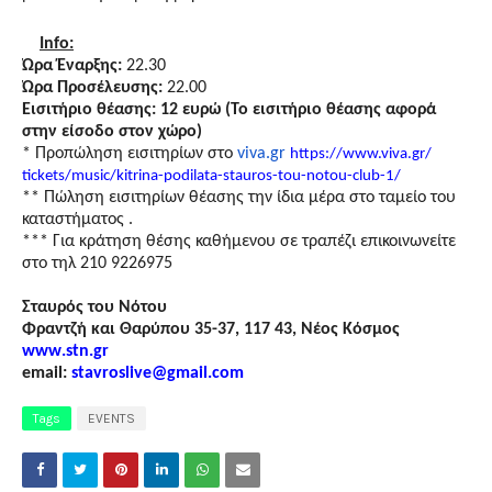
Info
:
Ώρα Έναρξης:
22.30
Ώρα Προσέλευσης:
22.00
Εισιτήριο θέασης: 12 ευρώ
(Το εισιτήριο θέασης αφορά
στην είσοδο στον χώρο)
* Προπώληση εισιτηρίων στο
viva.gr
https://www.viva.gr/
tickets/music/kitrina-
podilata-stauros-tou-notou-
club-1/
** Πώληση εισιτηρίων θέασης την ίδια μέρα στο ταμείο του
καταστήματος .
*** Για κράτηση θέσης καθήμενου σε τραπέζι επικοινωνείτε
στο τηλ 210 9226975
Σταυρός του Νότου
Φραντζή και Θαρύπου 35-37, 117 43, Νέος Κόσμος
www
.
stn
.
gr
email
:
stavroslive
@
gmail
.
com
Tags
EVENTS