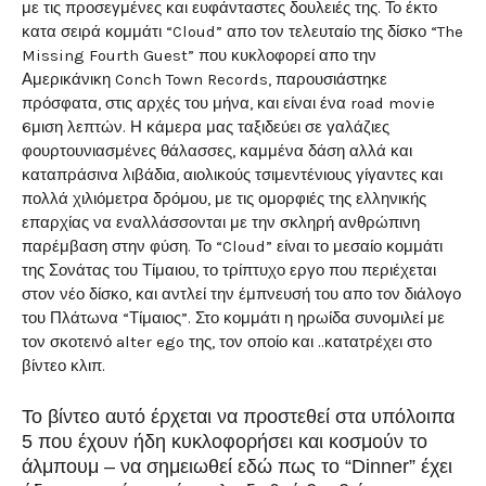
με τις προσεγμένες και ευφάνταστες δουλειές της. Το έκτο
κατα σειρά κομμάτι “Cloud” απο τον τελευταίο της δίσκο “The
Missing Fourth Guest” που κυκλοφορεί απο την
Αμερικάνικη Conch Town Records, παρουσιάστηκε
πρόσφατα, στις αρχές του μήνα, και είναι ένα road movie
6μιση λεπτών. Η κάμερα μας ταξιδεύει σε γαλάζιες
φουρτουνιασμένες θάλασσες, καμμένα δάση αλλά και
καταπράσινα λιβάδια, αιολικούς τσιμεντένιους γίγαντες και
πολλά χιλιόμετρα δρόμου, με τις ομορφιές της ελληνικής
επαρχίας να εναλλάσσονται με την σκληρή ανθρώπινη
παρέμβαση στην φύση. Το “Cloud” είναι το μεσαίο κομμάτι
της Σονάτας του Τίμαιου, το τρίπτυχο εργο που περιέχεται
στον νέο δίσκο, και αντλεί την έμπνευσή του απο τον διάλογο
του Πλάτωνα “Τίμαιος”. Στο κομμάτι η ηρωίδα συνομιλεί με
τον σκοτεινό alter ego της, τον οποίο και ..κατατρέχει στο
βίντεο κλιπ.
Το βίντεο αυτό έρχεται να προστεθεί στα υπόλοιπα
5 που έχουν ήδη κυκλοφορήσει και κοσμούν το
άλμπουμ – να σημειωθεί εδώ πως το “
Dinner”
έχει