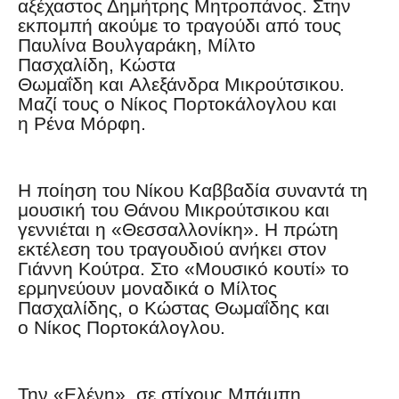
αξέχαστος Δημήτρης Μητροπάνος. Στην
εκπομπή ακούμε το τραγούδι από τους
Παυλίνα Βουλγαράκη, Μίλτο
Πασχαλίδη, Κώστα
Θωμαΐδη και Αλεξάνδρα Μικρούτσικου.
Μαζί τους ο Νίκος Πορτοκάλογλου και
η Ρένα Μόρφη.
Η ποίηση του Νίκου Καββαδία συναντά τη
μουσική του Θάνου Μικρούτσικου και
γεννιέται η «Θεσσαλλονίκη». Η πρώτη
εκτέλεση του τραγουδιού ανήκει στον
Γιάννη Κούτρα. Στο «Μουσικό κουτί» το
ερμηνεύουν μοναδικά ο Μίλτος
Πασχαλίδης, ο Κώστας Θωμαΐδης και
ο Νίκος Πορτοκάλογλου.
Την «Ελένη», σε στίχους Μπάμπη