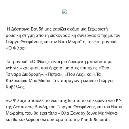
Η Δέσποινα Βανδή μας χαρίζει ακόμα μια ξεχωριστή
μουσική στιγμή από τη δισκογραφική συνεργασία της με τον
Γιώργο Θεοφάνους και τον Νίκο Μωραΐτη, το νέο τραγούδι
«Ο Φίλος».
Το τραγούδι «Ο Φίλος» είναι μία δυναμική μπαλάντα με
ethnic «χρώμα», που έρχεται μετά τις επιτυχίες «Ένα
Τσιγάρο Διαδρομή», «Πέτρα», «Που Λες» και «Τα
Καλοκαίρια Μου Μισά». Την παραγωγή έκανε ο Γιώργος
Κυβέλλος.
«Ο Φίλος» αποτελεί το νέο single από το επικείμενο νέο EP
της Δέσποινας Βανδή, του Γιώργου Θεοφάνους και του Νίκου
Μωραΐτη, που θα έχει τίτλο «Όλα Ξαναρχίζουνε Με ‘Μένα»
και θα κυκλοφορήσει σύντομα από την Panik Records.